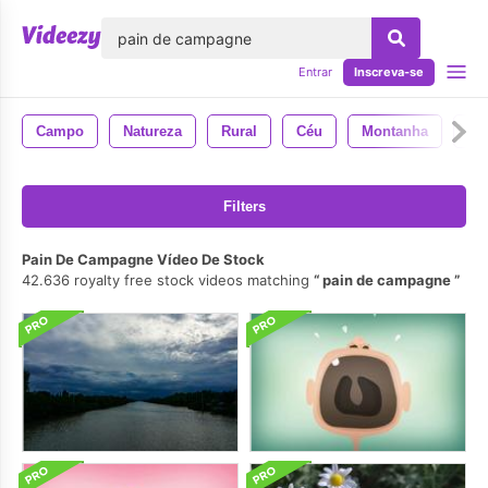
echar
Entrar
Inscreva-se
Campo
Natureza
Rural
Céu
Montanha
Es
Filters
Pain De Campagne Vídeo De Stock
42.636 royalty free stock videos matching
pain de campagne