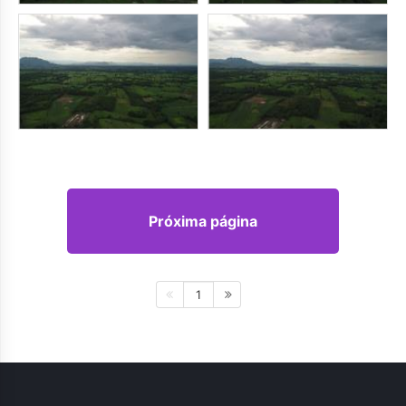
Próxima página
1