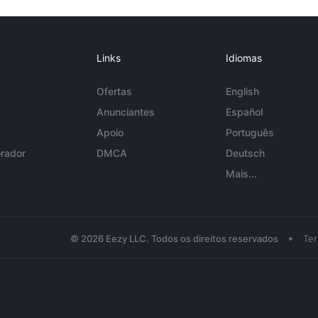
Links
Idiomas
Ofertas
English
Anunciantes
Español
Apoio
Português
rador
DMCA
Deutsch
Mais...
•
© 2026 Eezy LLC. Todos os direitos reservados
Te