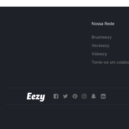
Nossa Rede
Brusheezy
Vecteezy
Videezy
Torne-se um colabo