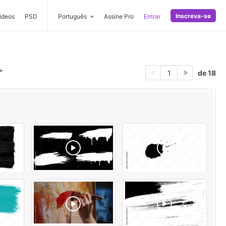
Inscreva-se
ideos
PSD
Português
Assine Pro
Entrar
de 18
1