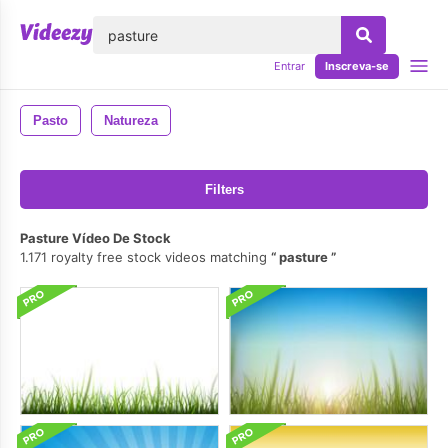
echar
Entrar
Inscreva-se
Pasto
Natureza
Filters
Pasture Vídeo De Stock
1.171 royalty free stock videos matching
pasture