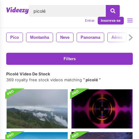
echar
Entrar
Inscreva-se
Pico
Montanha
Neve
Panorama
Aéreo
Pa
Filters
Picolé Vídeo De Stock
369 royalty free stock videos matching
picolé