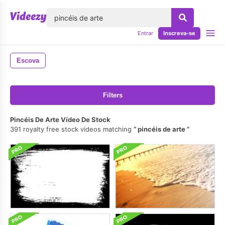
echar
Entrar
Inscreva-se
Escova
Filters
Pincéis De Arte Vídeo De Stock
391 royalty free stock videos matching
pincéis de arte