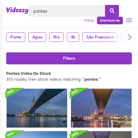
echar
Entrar
Inscreva-se
Ponte
Agua
Rio
4k
São Francisco
Cidade
Filters
Pontes Vídeo De Stock
315 royalty free stock videos matching
pontes