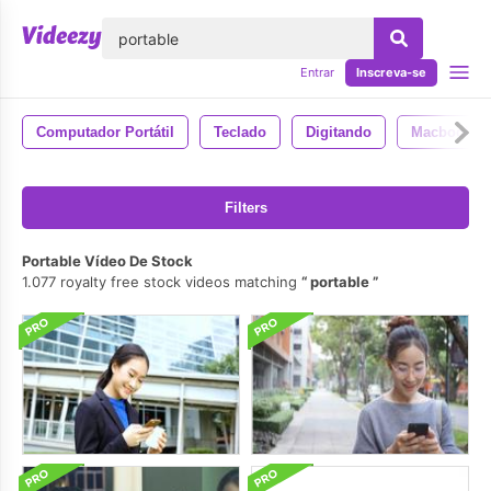
echar
Entrar
Inscreva-se
Computador Portátil
Teclado
Digitando
Macbook
Filters
Portable Vídeo De Stock
1.077 royalty free stock videos matching
portable