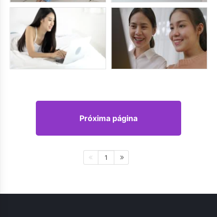
Próxima página
1