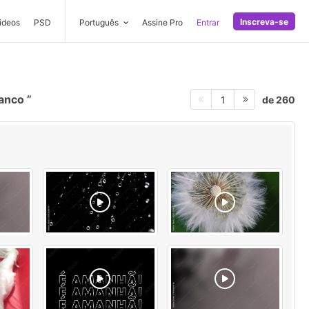
Inscreva-se
ideos
PSD
Português
Assine Pro
Entrar
ranco
de 260
1