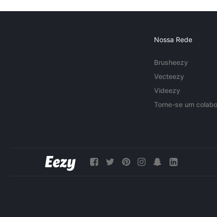
Nossa Rede
Brusheezy
Vecteezy
Videezy
Torne-se um colabo