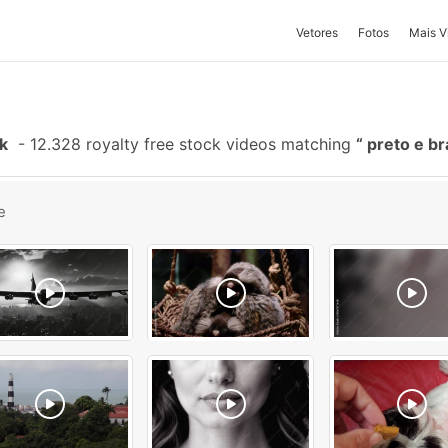
Vetores
Fotos
Mais V
k
-
12.328 royalty free stock videos matching
preto e b
e