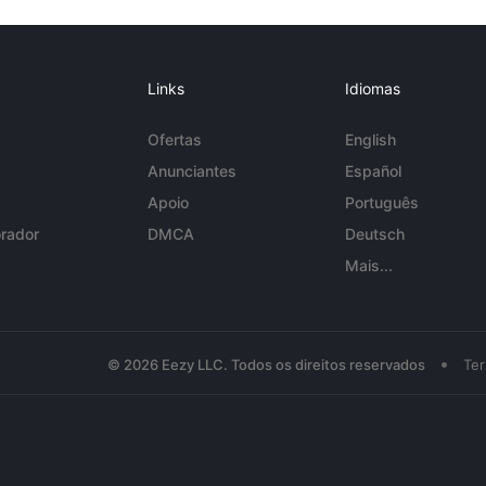
Links
Idiomas
Ofertas
English
Anunciantes
Español
Apoio
Português
rador
DMCA
Deutsch
Mais...
•
© 2026 Eezy LLC. Todos os direitos reservados
Te