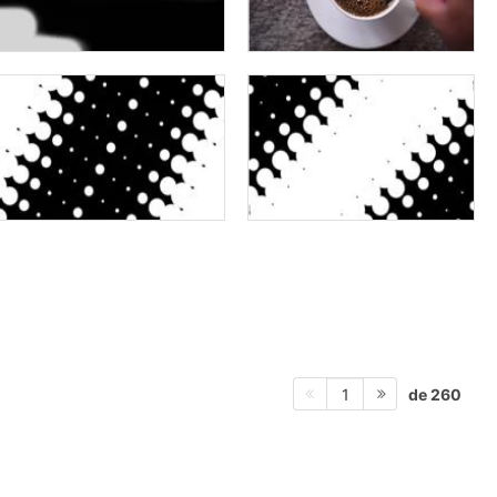
de 260
1