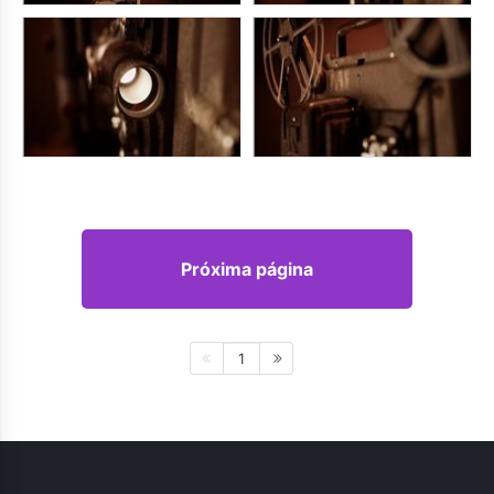
Próxima página
1