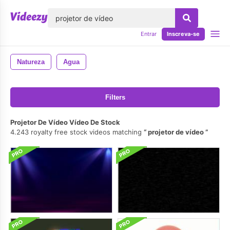
echar
Entrar
Inscreva-se
Natureza
Agua
Filters
Projetor De Vídeo Vídeo De Stock
4.243 royalty free stock videos matching
projetor de vídeo