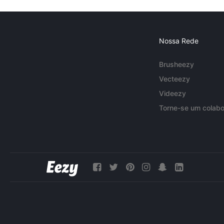
Nossa Rede
Brusheezy
Vecteezy
Videezy
Torne-se um colabo