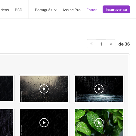
Inscreva-se
ideos
PSD
Português
Assine Pro
Entrar
de 36
1