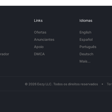
Links
Idiomas
Ofertas
English
Anunciantes
Español
Apoio
Português
rador
DMCA
Deutsch
Mais...
•
© 2026 Eezy LLC. Todos os direitos reservados
Te