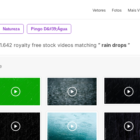
Vetores
Fotos
Mais V
Natureza
Pingo D&#39;água
1.642 royalty free stock videos matching
rain drops
e