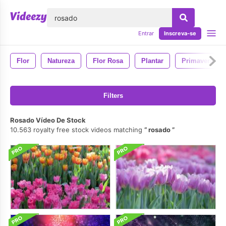
echar
Entrar
Inscreva-se
Flor
Natureza
Flor Rosa
Plantar
Primavera
Filters
Rosado Vídeo De Stock
10.563 royalty free stock videos matching
rosado