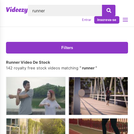
echar
Entrar
Inscreva-se
Filters
Runner Vídeo De Stock
142 royalty free stock videos matching
runner