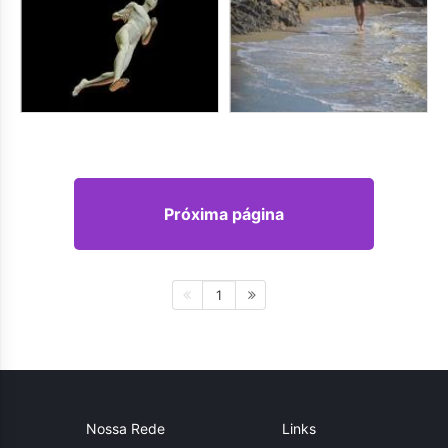
Próxima página
1
Nossa Rede
Links