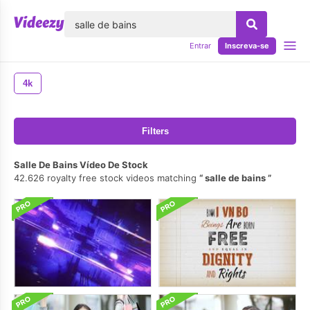
echar
Entrar
Inscreva-se
4k
Filters
Salle De Bains Vídeo De Stock
42.626 royalty free stock videos matching
salle de bains