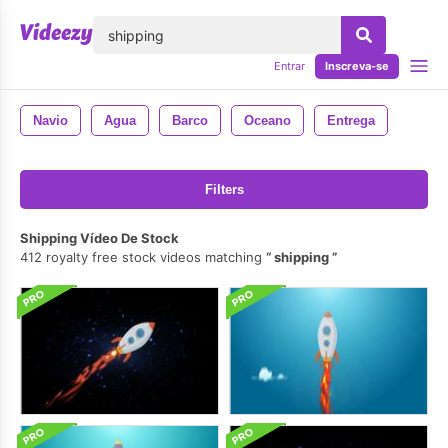
echar
Entrar
Inscreva-se
Navio
Agua
Barco
Oceano
Entrega
Filters
Shipping Vídeo De Stock
412 royalty free stock videos matching
shipping