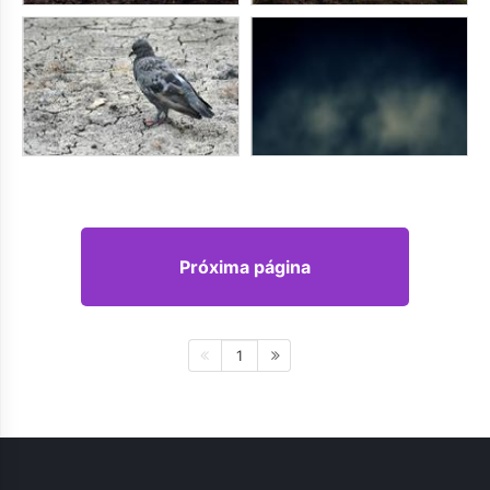
Próxima página
1