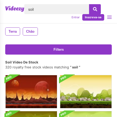
echar
Entrar
Inscreva-se
Terra
Chão
Filters
Soil Vídeo De Stock
320 royalty free stock videos matching
soil