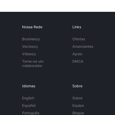
Nossa Rede
Links
Brusheezy
Ofertas
Vecteezy
Anunciantes
Videezy
Apoio
Torne-se um
DMCA
colaborador
Idiomas
Sobre
English
Sobre
Español
Equipe
Português
Blogue