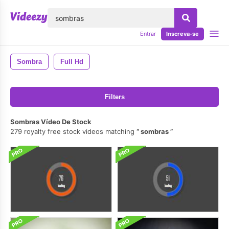
echar
Entrar
Inscreva-se
Sombra
Full Hd
Filters
Sombras Vídeo De Stock
279 royalty free stock videos matching
sombras