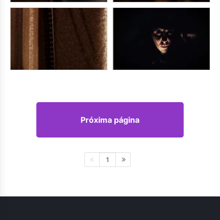
Próxima página
1