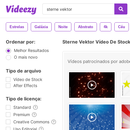
Estrelas
Galáxia
Noite
Abstrato
4k
Céu
Ordenar por:
Sterne Vektor Vídeo De Stoc
Melhor Resultados
O mais novo
Vídeos patrocinados por
adob
Tipo de arquivo
Vídeo de Stock
After Effects
Tipo de licença:
Standard
Premium
Creative Commons
Uso Editorial