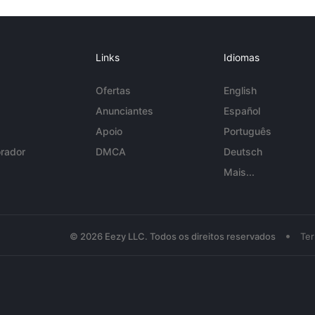
Links
Idiomas
Ofertas
English
Anunciantes
Español
Apoio
Português
rador
DMCA
Deutsch
Mais...
•
© 2026 Eezy LLC. Todos os direitos reservados
Te