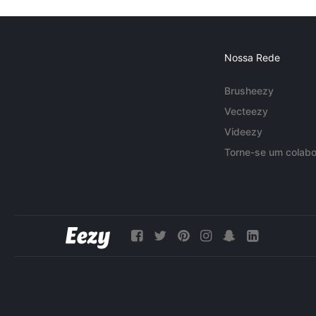
Nossa Rede
Brusheezy
Vecteezy
Videezy
Torne-se um colabo