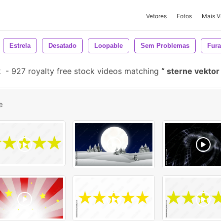
Vetores
Fotos
Mais V
Estrela
Desatado
Loopable
Sem Problemas
Fur
k
-
927 royalty free stock videos matching
sterne vekto
e