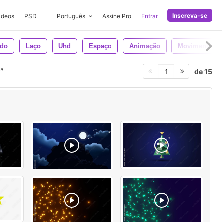
Inscreva-se
ideos
PSD
Português
Assine Pro
Entrar
ado
Laço
Uhd
Espaço
Animação
Movimento
r
de 15
1