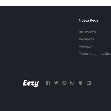
Nossa Rede
Brusheezy
Vecteezy
Videezy
Torne-se um colabo