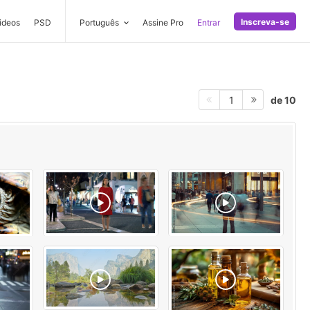
Inscreva-se
ideos
PSD
Português
Assine Pro
Entrar
de 10
1