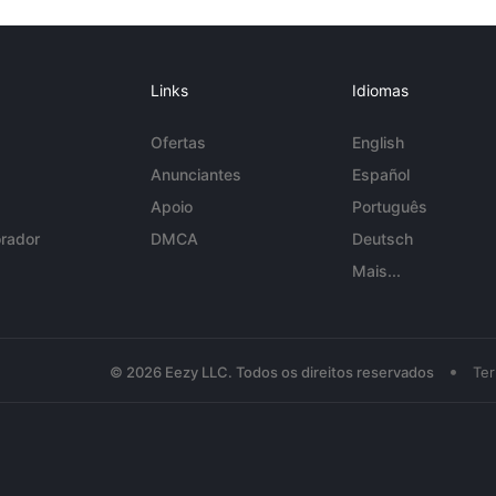
Links
Idiomas
Ofertas
English
Anunciantes
Español
Apoio
Português
rador
DMCA
Deutsch
Mais...
•
© 2026 Eezy LLC. Todos os direitos reservados
Te