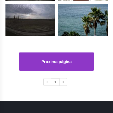
Próxima página
1