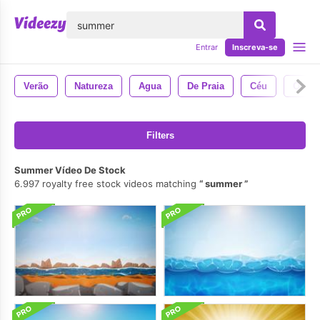
echar
Entrar
Inscreva-se
Verão
Natureza
Agua
De Praia
Céu
Ocea
Filters
Summer Vídeo De Stock
6.997 royalty free stock videos matching
summer