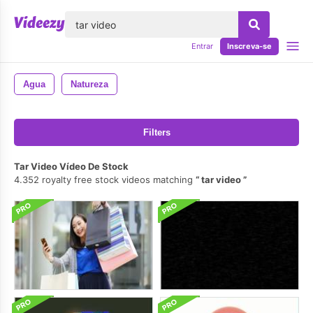
echar
Entrar
Inscreva-se
Agua
Natureza
Filters
Tar Video Vídeo De Stock
4.352 royalty free stock videos matching
tar video