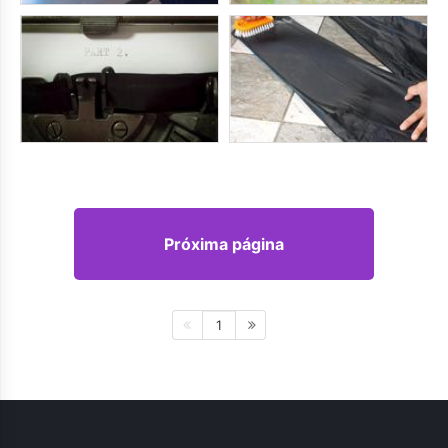
Próxima página
1