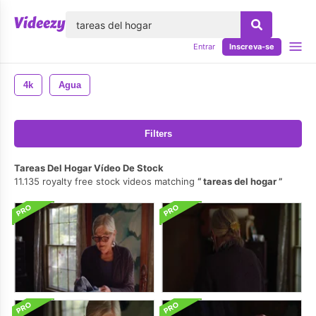
echar
Entrar
Inscreva-se
4k
Agua
Filters
Tareas Del Hogar Vídeo De Stock
11.135 royalty free stock videos matching
tareas del hogar