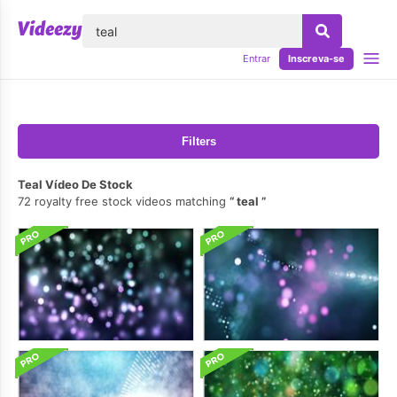
echar
Entrar
Inscreva-se
Filters
Teal Vídeo De Stock
72 royalty free stock videos matching
teal