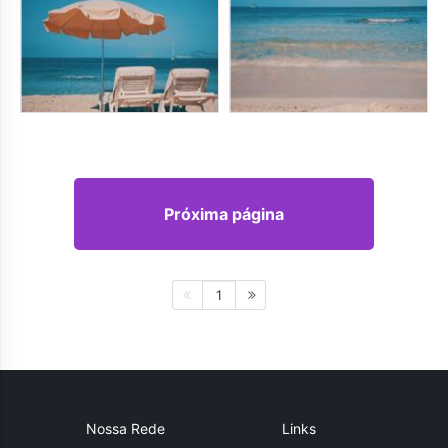
Próxima página
1
Nossa Rede
Links