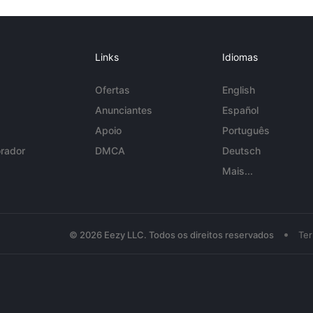
Links
Idiomas
Ofertas
English
Anunciantes
Español
Apoio
Português
rador
DMCA
Deutsch
Mais...
•
© 2026 Eezy LLC. Todos os direitos reservados
Te