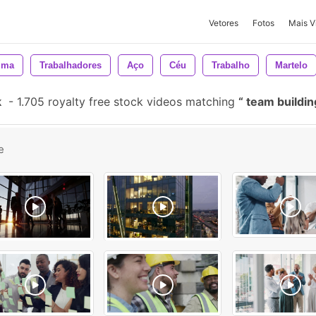
Vetores
Fotos
Mais V
ima
Trabalhadores
Aço
Céu
Trabalho
Martelo
k
-
1.705 royalty free stock videos matching
team buildi
e