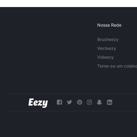
Nossa Rede
Brusheezy
Vecteezy
Videezy
Torne-se um colabo