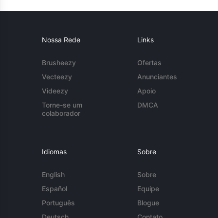
Nossa Rede
Links
Brusheezy
Ofertas
Vecteezy
Anunciantes
Videezy
Apoio
Torne-se um
DMCA
colaborador
Idiomas
Sobre
English
Sobre
Español
Equipe
Português
Blogue
Deutsch
Contato