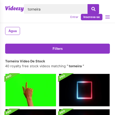
echar
Entrar
Inscreva-se
Agua
Filters
Torneira Vídeo De Stock
40 royalty free stock videos matching
torneira