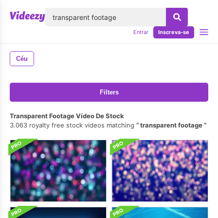
echar
Entrar
Inscreva-se
Céu
Filters
Transparent Footage Vídeo De Stock
3.063 royalty free stock videos matching
transparent footage