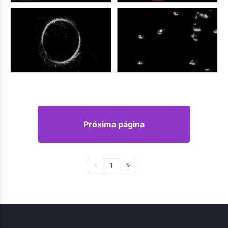
Próxima página
1