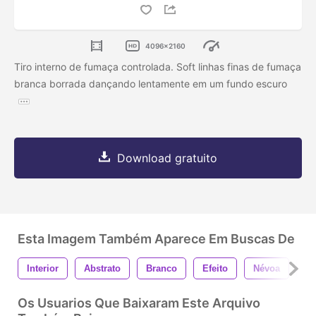
4096x2160
Tiro interno de fumaça controlada. Soft linhas finas de fumaça
branca borrada dançando lentamente em um fundo escuro
Download gratuito
Esta Imagem Também Aparece Em Buscas De
Interior
Abstrato
Branco
Efeito
Névoa
F
Os Usuarios Que Baixaram Este Arquivo