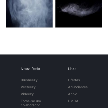
Nossa Rede
Links
Brusheezy
Ofertas
Vecteezy
Anunciantes
Videezy
Apoio
Torne-se um
DMCA
colaborador