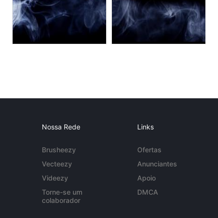
Nossa Rede
Links
Brusheezy
Ofertas
Vecteezy
Anunciantes
Videezy
Apoio
Torne-se um
DMCA
colaborador