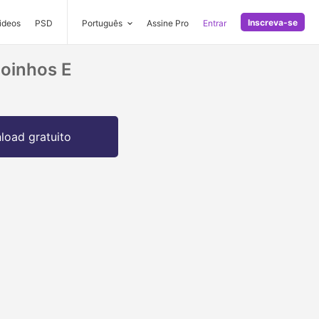
Inscreva-se
ideos
PSD
Português
Assine Pro
Entrar
oinhos E
oad gratuito