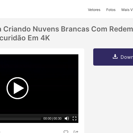
Vetores
Fotos
Mais V
 Criando Nuvens Brancas Com Redem
scuridão Em 4K
Downl
00:00
|
00:30
S