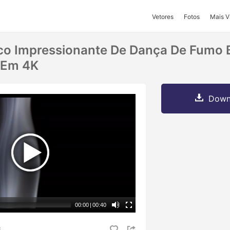
Vetores
Fotos
Mais V
co Impressionante De Dança De Fumo 
 Em 4K
Downl
00:00
|
00:40
S