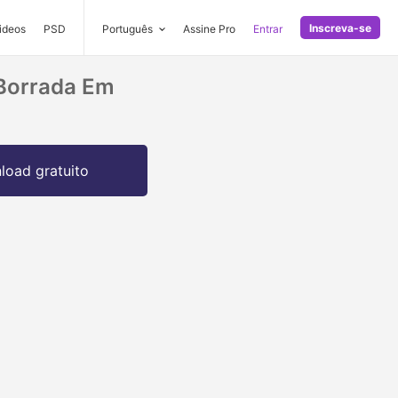
Inscreva-se
ideos
PSD
Português
Assine Pro
Entrar
Borrada Em
oad gratuito