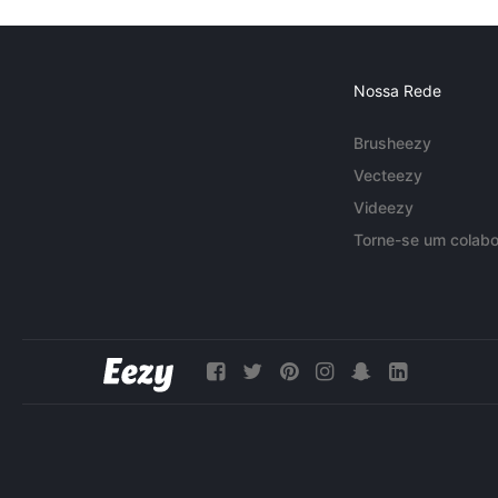
Nossa Rede
Brusheezy
Vecteezy
Videezy
Torne-se um colabo