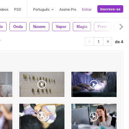
Inscreva-se
ideos
PSD
Português
Assine Pro
Entrar
do
Onda
Nuvem
Vapor
Magia
Preto
Luz
de 4
1