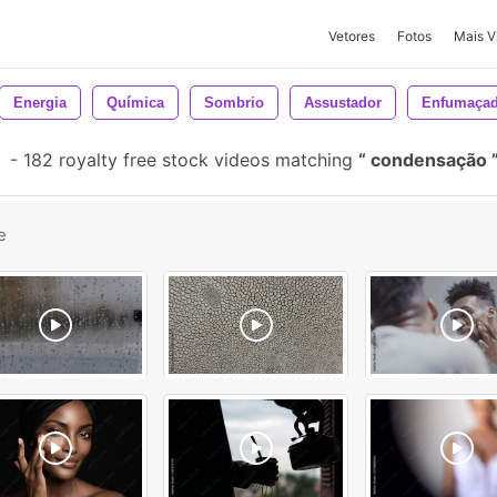
Vetores
Fotos
Mais V
Energia
Química
Sombrio
Assustador
Enfumaça
-
182 royalty free stock videos matching
condensação
e