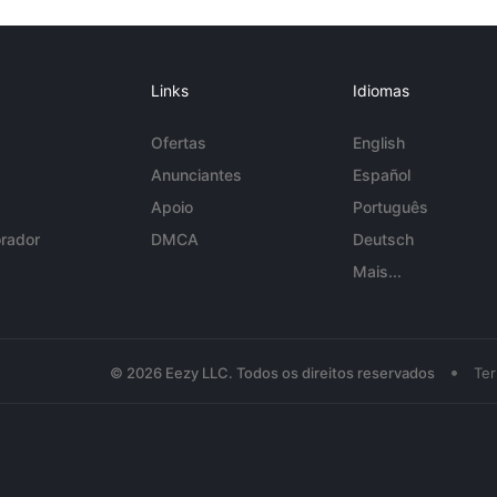
Links
Idiomas
Ofertas
English
Anunciantes
Español
Apoio
Português
rador
DMCA
Deutsch
Mais...
•
© 2026 Eezy LLC. Todos os direitos reservados
Te