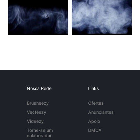
Nossa Rede
Links
Brusheezy
Ofertas
Vecteezy
Anunciantes
Videezy
Apoio
Torne-se um
DMCA
colaborador