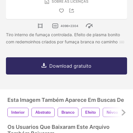
SOBRE AS LICENÇAS
4096x2304
Tiro interno de fumaça controlada. Efeito de plasma bonito
com redemoinhos criados por fumaça branca no caminho
Download gratuito
Esta Imagem Também Aparece Em Buscas De
Interior
Abstrato
Branco
Efeito
Névoa
F
Os Usuarios Que Baixaram Este Arquivo