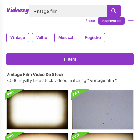
echar
Entrar
Inscreva-se
Vintage
Velho
Musical
Registro
Filters
Vintage Film Vídeo De Stock
3.566 royalty free stock videos matching
vintage film