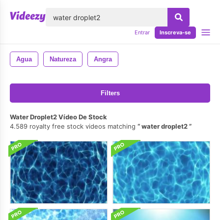
echar
Entrar
Inscreva-se
Agua
Natureza
Angra
Filters
Water Droplet2 Vídeo De Stock
4.589 royalty free stock videos matching
water droplet2