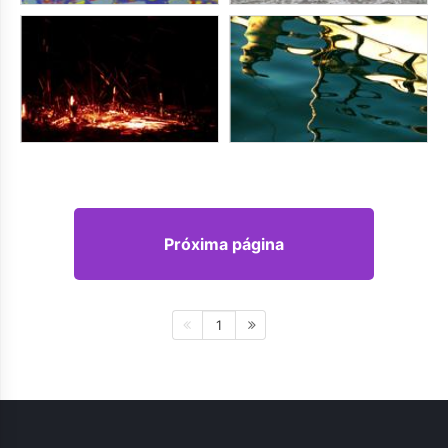
Próxima página
1