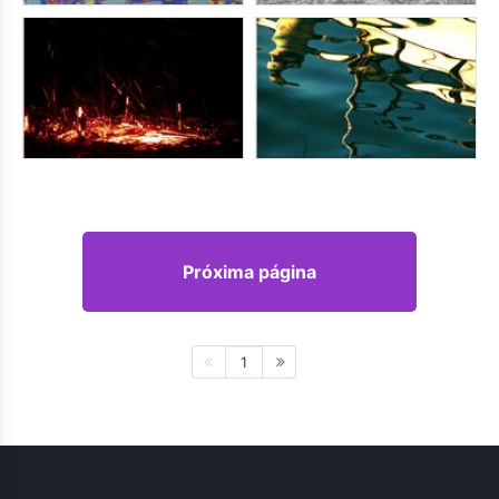
Próxima página
1