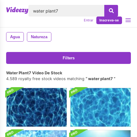
echar
Entrar
Inscreva-se
Agua
Natureza
Filters
Water Plant7 Vídeo De Stock
4.589 royalty free stock videos matching
water plant7