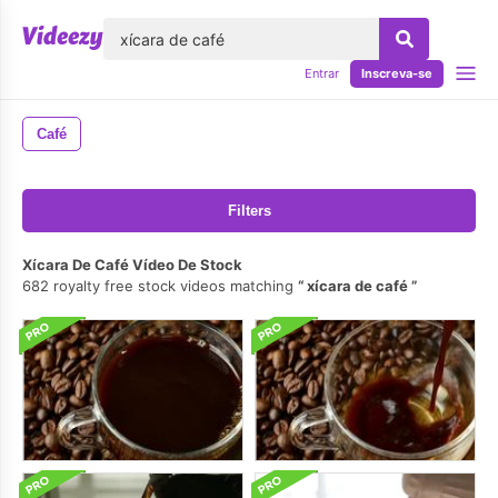
echar
Entrar
Inscreva-se
Café
Filters
Xícara De Café Vídeo De Stock
682 royalty free stock videos matching
xícara de café