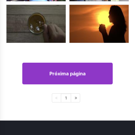
Próxima página
1