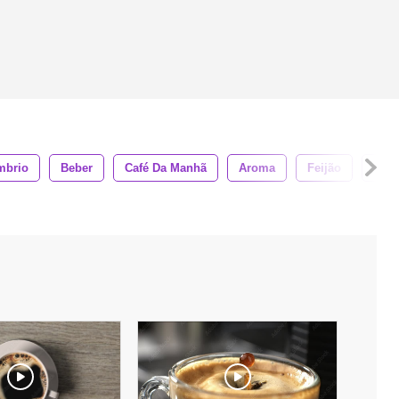
mbrio
Beber
Café Da Manhã
Aroma
Feijão
Gos