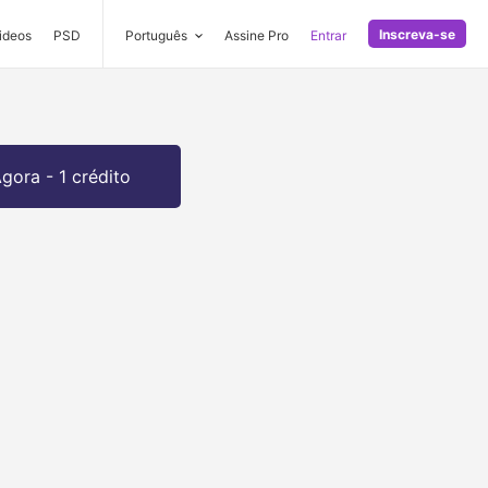
Inscreva-se
ideos
PSD
Português
Assine Pro
Entrar
gora - 1 crédito