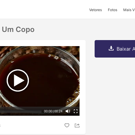
Vetores
Fotos
Mais V
m Um Copo
Baixar A
00:00
|
00:24
S