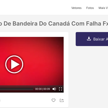
Vetores
Fotos
Mais V
o De Bandeira Do Canadá Com Falha F
Baixar A
00:00
|
00:09
S