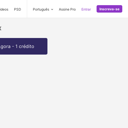
Inscreva-se
ideos
PSD
Português
Assine Pro
Entrar
x
gora - 1 crédito