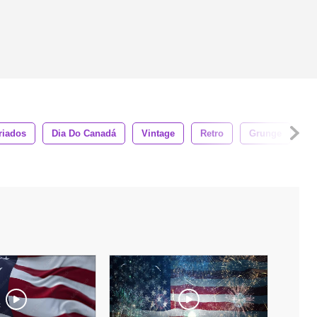
riados
Dia Do Canadá
Vintage
Retro
Grunge
Te