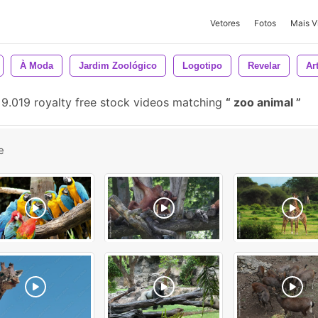
Vetores
Fotos
Mais V
À Moda
Jardim Zoológico
Logotipo
Revelar
Ar
9.019 royalty free stock videos matching
zoo animal
e