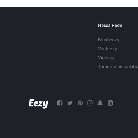
Nossa Rede
Brusheezy
Vecteezy
Videezy
Torne-se um colabo