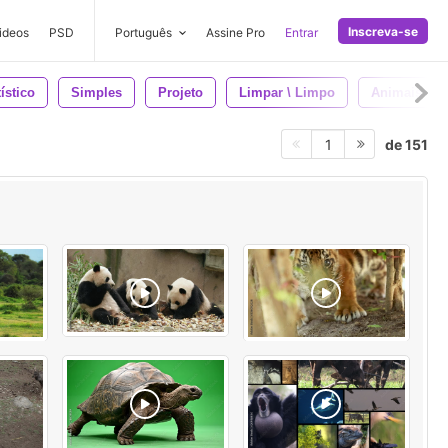
Inscreva-se
ideos
PSD
Português
Assine Pro
Entrar
tístico
Simples
Projeto
Limpar \ Limpo
Animais
de 151
1