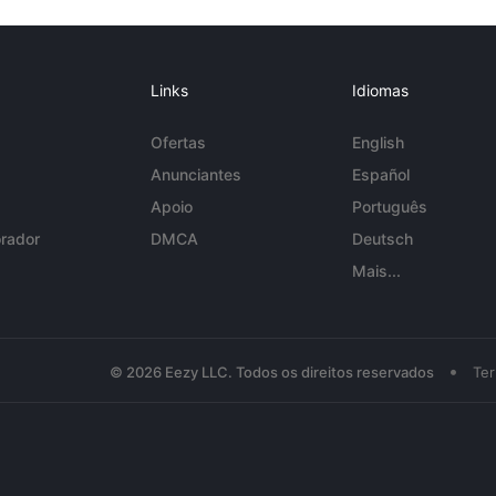
Links
Idiomas
Ofertas
English
Anunciantes
Español
Apoio
Português
rador
DMCA
Deutsch
Mais...
•
© 2026 Eezy LLC. Todos os direitos reservados
Te