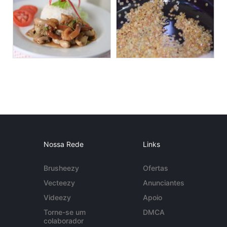
Nossa Rede
Links
Brusheezy
Ofertas
Vecteezy
Anunciantes
Videezy
Apoio
Torne-se um
DMCA
colaborador