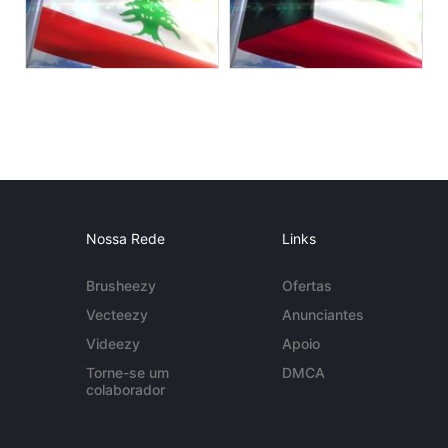
Nossa Rede
Links
Brusheezy
Ofertas
Vecteezy
Anunciantes
Videezy
Apoio
Torne-se um
DMCA
colaborador