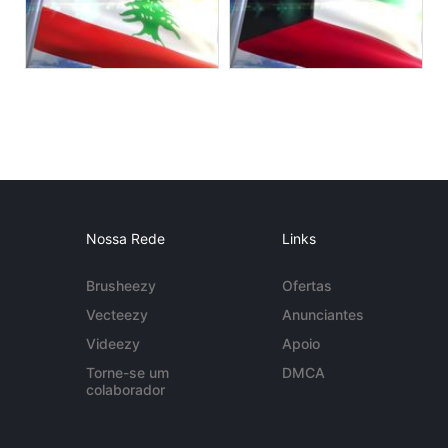
Nossa Rede
Links
Brusheezy
Ofertas
Vecteezy
Anunciantes
Videezy
Apoio
Torne-se um
DMCA
colaborador