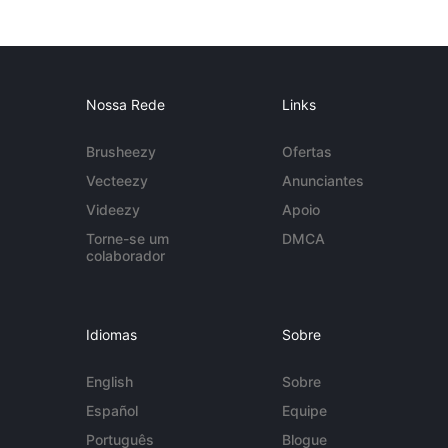
Nossa Rede
Links
Brusheezy
Ofertas
Vecteezy
Anunciantes
Videezy
Apoio
Torne-se um
DMCA
colaborador
Idiomas
Sobre
English
Sobre
Español
Equipe
Português
Blogue