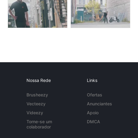
Nossa Rede
Links
Brusheezy
Ofertas
Vecteezy
Anunciantes
Videezy
Apoio
Torne-se um
DMCA
colaborador