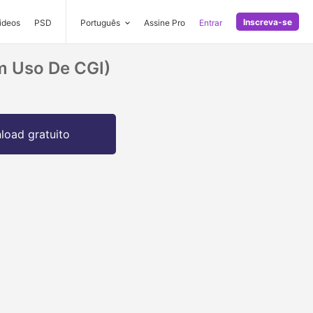
Inscreva-se
ideos
PSD
Português
Assine Pro
Entrar
m Uso De CGI)
oad gratuito