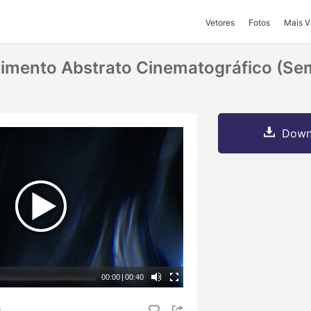
Vetores
Fotos
Mais V
imento Abstrato Cinematográfico (se
Downl
00:00
|
00:40
S