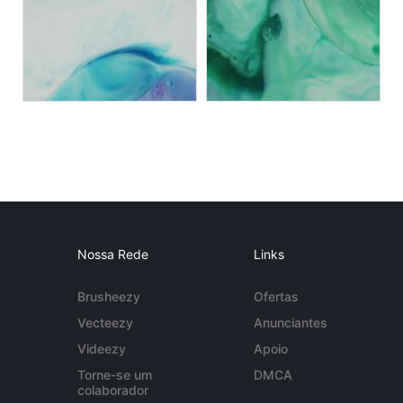
Nossa Rede
Links
Brusheezy
Ofertas
Vecteezy
Anunciantes
Videezy
Apoio
Torne-se um
DMCA
colaborador