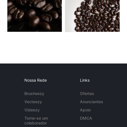
Nossa Rede
Links
Brusheezy
Ofertas
Vecteezy
Anunciantes
Videezy
Apoio
Torne-se um
DMCA
colaborador