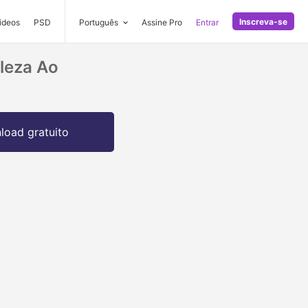
Inscreva-se
ideos
PSD
Português
Assine Pro
Entrar
leza Ao
.
oad gratuito