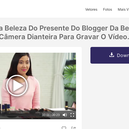
Vetores
Fotos
Mais V
 Beleza Do Presente Do Blogger Da Be
Câmera Dianteira Para Gravar O Vídeo
Downl
00:00
|
00:23
S