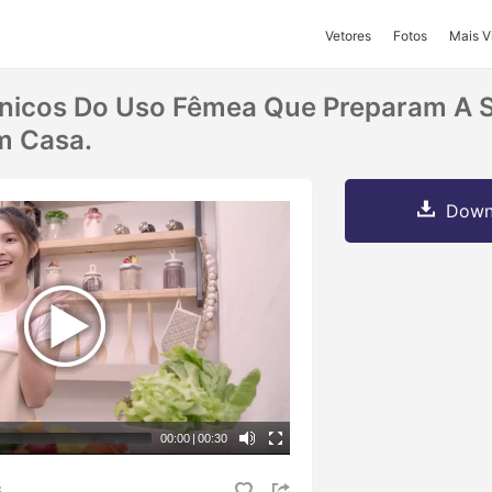
Vetores
Fotos
Mais V
nicos Do Uso Fêmea Que Preparam A S
m Casa.
Downl
00:00
|
00:30
S