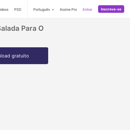
Inscreva-se
ideos
PSD
Português
Assine Pro
Entrar
alada Para O
oad gratuito