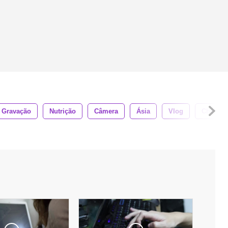
Gravação
Nutrição
Câmera
Ásia
Vlog
Chefe D