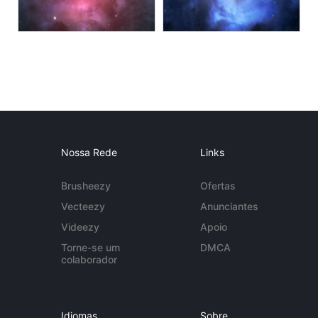
Nossa Rede
Links
Brusheezy
Ofertas
Vecteezy
Anunciantes
Videezy
Apoio
Torne-se um
DMCA
colaborador
Idiomas
Sobre